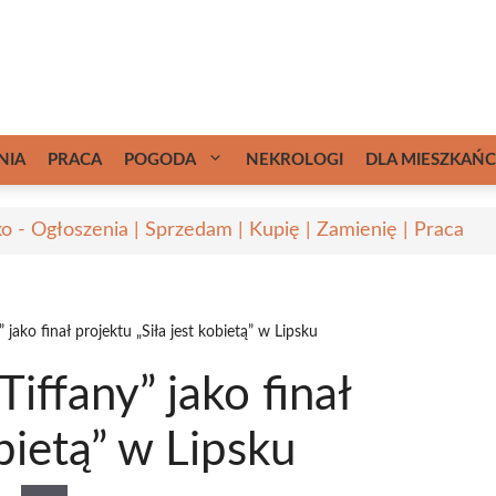
NIA
PRACA
POGODA
NEKROLOGI
DLA MIESZKAŃ
ko - Ogłoszenia | Sprzedam | Kupię | Zamienię | Praca
 jako finał projektu „Siła jest kobietą” w Lipsku
Tiffany” jako finał
obietą” w Lipsku