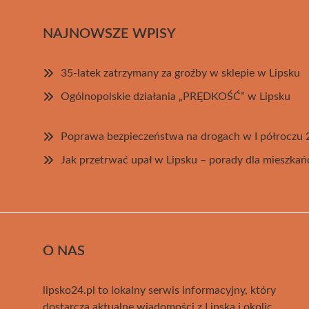
NAJNOWSZE WPISY
35-latek zatrzymany za groźby w sklepie w Lipsku
Ogólnopolskie działania „PRĘDKOŚĆ” w Lipsku
Poprawa bezpieczeństwa na drogach w I półroczu 
Jak przetrwać upał w Lipsku – porady dla mieszka
O NAS
lipsko24.pl to lokalny serwis informacyjny, który
dostarcza aktualne wiadomości z Lipska i okolic.