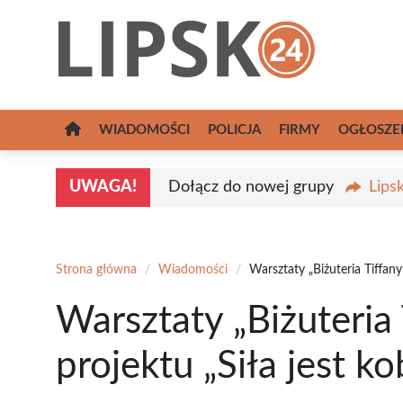
Przejdź
do
treści
WIADOMOŚCI
POLICJA
FIRMY
OGŁOSZE
UWAGA!
Dołącz do nowej grupy
Lips
Strona główna
/
Wiadomości
/
Warsztaty „Biżuteria Tiffany”
Warsztaty „Biżuteria 
projektu „Siła jest k