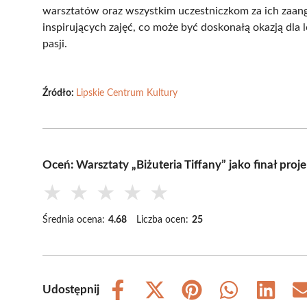
warsztatów oraz wszystkim uczestniczkom za ich zaang
inspirujących zajęć, co może być doskonałą okazją dla 
pasji.
Źródło:
Lipskie Centrum Kultury
Oceń: Warsztaty „Biżuteria Tiffany” jako finał proje
★
★
★
★
★
Średnia ocena:
4.68
Liczba ocen:
25
Udostępnij
Share
Share
Share
Share
Share
on
on
on
on
on