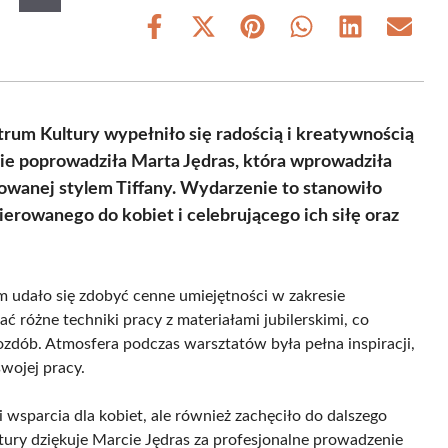
Share
Share
Share
Share
Share
Share
on
on
on
on
on
on
Facebook
X
Pinterest
WhatsApp
LinkedIn
Email
(Twitter)
trum Kultury wypełniło się radością i kreatywnością
ie poprowadziła Marta Jędras, która wprowadziła
irowanej stylem Tiffany. Wydarzenie to stanowiło
kierowanego do kobiet i celebrującego ich siłę oraz
m udało się zdobyć cenne umiejętności w zakresie
ać różne techniki pracy z materiałami jubilerskimi, co
zdób. Atmosfera podczas warsztatów była pełna inspiracji,
swojej pracy.
i wsparcia dla kobiet, ale również zachęciło do dalszego
ltury dziękuje Marcie Jędras za profesjonalne prowadzenie