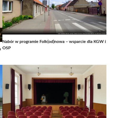
Nabór w programie Folk(od)nowa – wsparcie dla KGW i
OSP
m