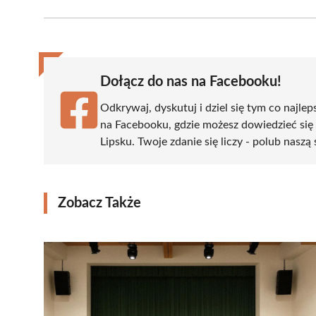
Facebook
X
Pinterest
WhatsApp
LinkedIn
(Twitter)
Dołącz do nas na Facebooku!
Odkrywaj, dyskutuj i dziel się tym co najlep
na Facebooku, gdzie możesz dowiedzieć się
Lipsku. Twoje zdanie się liczy - polub naszą 
Zobacz Także