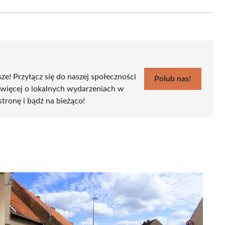
Email
sze! Przyłącz się do naszej społeczności
Polub nas!
 więcej o lokalnych wydarzeniach w
stronę i bądź na bieżąco!