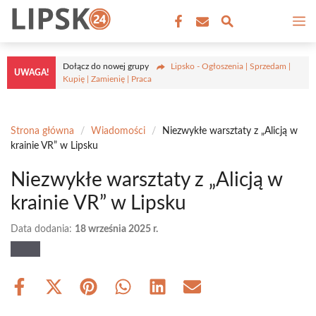
Przejdź
M
do
treści
Dołącz do nowej grupy
Lipsko - Ogłoszenia | Sprzedam |
UWAGA!
Kupię | Zamienię | Praca
Strona główna
/
Wiadomości
/
Niezwykłe warsztaty z „Alicją w
krainie VR” w Lipsku
Niezwykłe warsztaty z „Alicją w
krainie VR” w Lipsku
Data dodania:
18 września 2025 r.
Share
Share
Share
Share
Share
Share
on
on
on
on
on
on
Facebook
X
Pinterest
WhatsApp
LinkedIn
Email