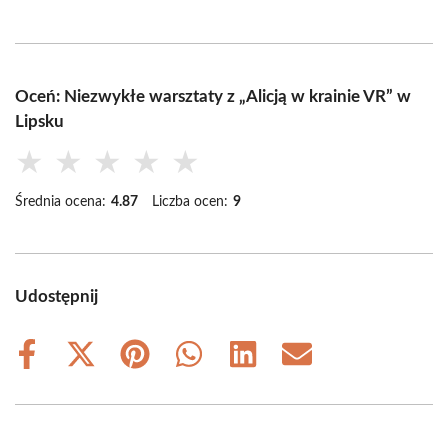
Oceń: Niezwykłe warsztaty z „Alicją w krainie VR” w
Lipsku
★
★
★
★
★
Średnia ocena:
4.87
Liczba ocen:
9
Udostępnij
Share
Share
Share
Share
Share
Share
on
on
on
on
on
on
Facebook
X
Pinterest
WhatsApp
LinkedIn
Email
(Twitter)