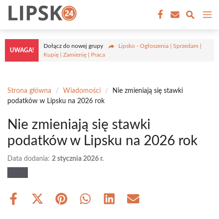
Przejdź
M
do
treści
Dołącz do nowej grupy
Lipsko - Ogłoszenia | Sprzedam |
UWAGA!
Kupię | Zamienię | Praca
Strona główna
/
Wiadomości
/
Nie zmieniają się stawki
podatków w Lipsku na 2026 rok
Nie zmieniają się stawki
podatków w Lipsku na 2026 rok
Data dodania:
2 stycznia 2026 r.
Share
Share
Share
Share
Share
Share
on
on
on
on
on
on
Facebook
X
Pinterest
WhatsApp
LinkedIn
Email