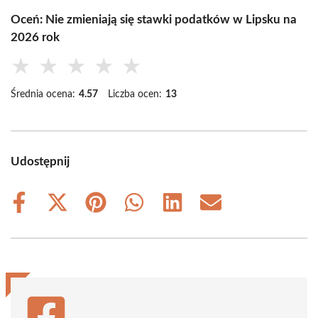
Oceń: Nie zmieniają się stawki podatków w Lipsku na
2026 rok
★
★
★
★
★
Średnia ocena:
4.57
Liczba ocen:
13
Udostępnij
Share
Share
Share
Share
Share
Share
on
on
on
on
on
on
Facebook
X
Pinterest
WhatsApp
LinkedIn
Email
(Twitter)