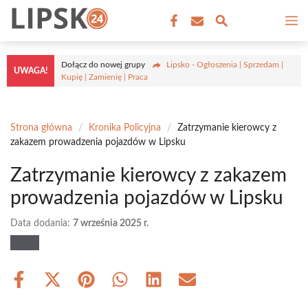
Przejdź
M
do
treści
Dołącz do nowej grupy
Lipsko - Ogłoszenia | Sprzedam |
UWAGA!
Kupię | Zamienię | Praca
Strona główna
/
Kronika Policyjna
/
Zatrzymanie kierowcy z
zakazem prowadzenia pojazdów w Lipsku
Zatrzymanie kierowcy z zakazem
prowadzenia pojazdów w Lipsku
Data dodania:
7 września 2025 r.
Share
Share
Share
Share
Share
Share
on
on
on
on
on
on
Facebook
X
Pinterest
WhatsApp
LinkedIn
Email