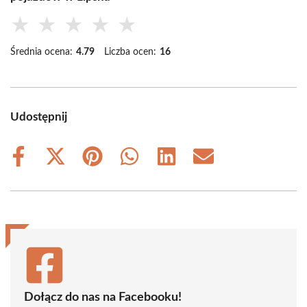
★
★
★
★
★
Średnia ocena:
4.79
Liczba ocen:
16
Udostępnij
Share
Share
Share
Share
Share
Share
on
on
on
on
on
on
Facebook
X
Pinterest
WhatsApp
LinkedIn
Email
(Twitter)
Dołącz do nas na Facebooku!