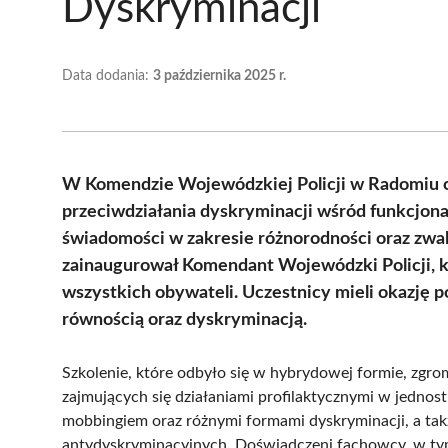
Dyskryminacji
Data dodania:
3 października 2025 r.
W Komendzie Wojewódzkiej Policji w Radomiu od
przeciwdziałania dyskryminacji wśród funkcjona
świadomości w zakresie różnorodności oraz zwa
zainaugurował Komendant Wojewódzki Policji, k
wszystkich obywateli. Uczestnicy mieli okazję 
równością oraz dyskryminacją.
Szkolenie, które odbyło się w hybrydowej formie, zgro
zajmujących się działaniami profilaktycznymi w jedno
mobbingiem oraz różnymi formami dyskryminacji, a takż
antydyskryminacyjnych. Doświadczeni fachowcy, w tym