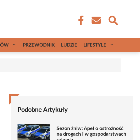
CÓW
PRZEWODNIK
LUDZIE
LIFESTYLE
Podobne Artykuły
Sezon żniw: Apel o ostrożność
na drogach i w gospodarstwach
rolnych