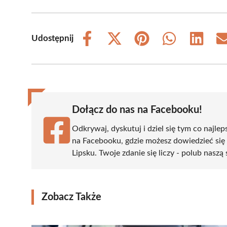
Udostępnij
Share
Share
Share
Share
Share
on
on
on
on
on
Facebook
X
Pinterest
WhatsApp
LinkedIn
(Twitter)
Dołącz do nas na Facebooku!
Odkrywaj, dyskutuj i dziel się tym co najlep
na Facebooku, gdzie możesz dowiedzieć się
Lipsku. Twoje zdanie się liczy - polub naszą 
Zobacz Także