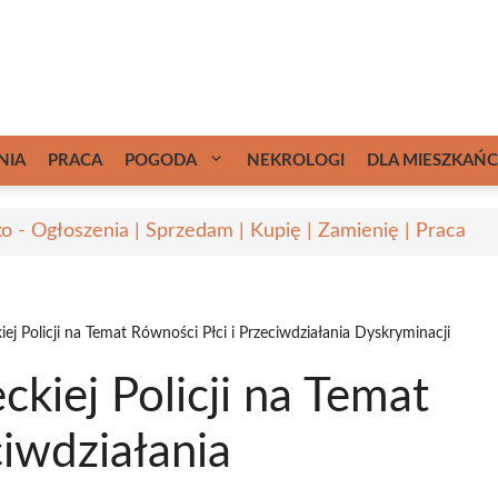
NIA
PRACA
POGODA
NEKROLOGI
DLA MIESZKAŃ
ko - Ogłoszenia | Sprzedam | Kupię | Zamienię | Praca
ej Policji na Temat Równości Płci i Przeciwdziałania Dyskryminacji
kiej Policji na Temat
ciwdziałania