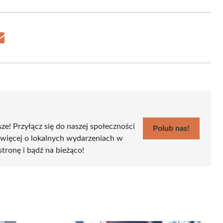
Share
on
Email
sze! Przyłącz się do naszej społeczności
Polub nas!
 więcej o lokalnych wydarzeniach w
stronę i bądź na bieżąco!