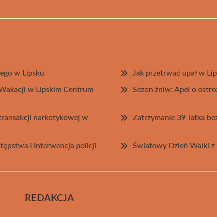
ego w Lipsku
Jak przetrwać upał w Li
Wakacji w Lipskim Centrum
Sezon żniw: Apel o ostr
 transakcji narkotykowej w
Zatrzymanie 39-latka be
ępstwa i interwencja policji
Światowy Dzień Walki z 
REDAKCJA