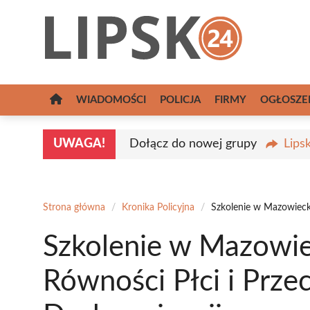
Przejdź
do
treści
WIADOMOŚCI
POLICJA
FIRMY
OGŁOSZE
UWAGA!
Dołącz do nowej grupy
Lips
Strona główna
/
Kronika Policyjna
/
Szkolenie w Mazowiecki
Szkolenie w Mazowiec
Równości Płci i Prze