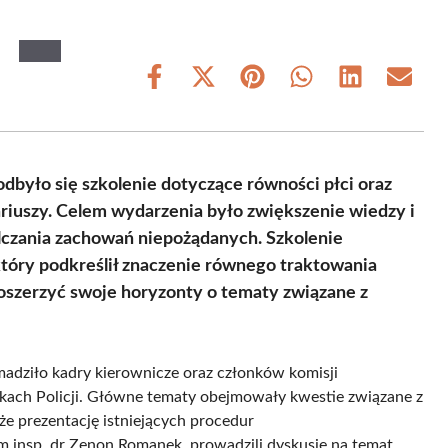
Share
Share
Share
Share
Share
Share
on
on
on
on
on
on
Facebook
X
Pinterest
WhatsApp
LinkedIn
Email
(Twitter)
było się szkolenie dotyczące równości płci oraz
riuszy. Celem wydarzenia było zwiększenie wiedzy i
lczania zachowań niepożądanych. Szkolenie
tóry podkreślił znaczenie równego traktowania
poszerzyć swoje horyzonty o tematy związane z
madziło kadry kierownicze oraz członków komisji
stkach Policji. Główne tematy obejmowały kwestie związane z
e prezentację istniejących procedur
 insp. dr Zenon Romanek, prowadzili dyskusje na temat