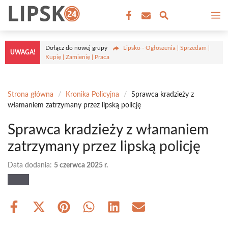
Przejdź
M
do
treści
Dołącz do nowej grupy
Lipsko - Ogłoszenia | Sprzedam |
UWAGA!
Kupię | Zamienię | Praca
Strona główna
/
Kronika Policyjna
/
Sprawca kradzieży z
włamaniem zatrzymany przez lipską policję
Sprawca kradzieży z włamaniem
zatrzymany przez lipską policję
Data dodania:
5 czerwca 2025 r.
Share
Share
Share
Share
Share
Share
on
on
on
on
on
on
Facebook
X
Pinterest
WhatsApp
LinkedIn
Email