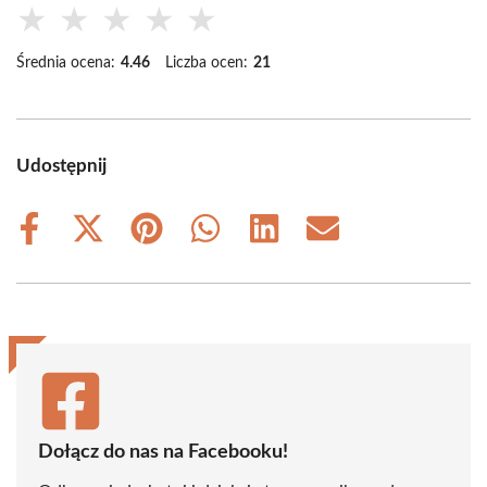
★
★
★
★
★
Średnia ocena:
4.46
Liczba ocen:
21
Udostępnij
Share
Share
Share
Share
Share
Share
on
on
on
on
on
on
Facebook
X
Pinterest
WhatsApp
LinkedIn
Email
(Twitter)
Dołącz do nas na Facebooku!