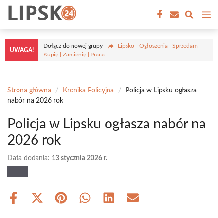
Przejdź
M
do
treści
Dołącz do nowej grupy
Lipsko - Ogłoszenia | Sprzedam |
UWAGA!
Kupię | Zamienię | Praca
Strona główna
/
Kronika Policyjna
/
Policja w Lipsku ogłasza
nabór na 2026 rok
Policja w Lipsku ogłasza nabór na
2026 rok
Data dodania:
13 stycznia 2026 r.
Share
Share
Share
Share
Share
Share
on
on
on
on
on
on
Facebook
X
Pinterest
WhatsApp
LinkedIn
Email