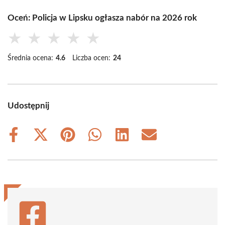
Oceń: Policja w Lipsku ogłasza nabór na 2026 rok
★
★
★
★
★
Średnia ocena:
4.6
Liczba ocen:
24
Udostępnij
Share
Share
Share
Share
Share
Share
on
on
on
on
on
on
Facebook
X
Pinterest
WhatsApp
LinkedIn
Email
(Twitter)