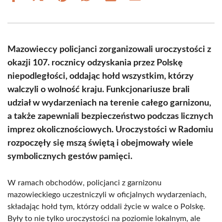
on
on
on
on
on
on
Facebook
X
Pinterest
WhatsApp
LinkedIn
Email
(Twitter)
Mazowieccy policjanci zorganizowali uroczystości z
okazji 107. rocznicy odzyskania przez Polskę
niepodległości, oddając hołd wszystkim, którzy
walczyli o wolność kraju. Funkcjonariusze brali
udział w wydarzeniach na terenie całego garnizonu,
a także zapewniali bezpieczeństwo podczas licznych
imprez okolicznościowych. Uroczystości w Radomiu
rozpoczęły się mszą świętą i obejmowały wiele
symbolicznych gestów pamięci.
W ramach obchodów, policjanci z garnizonu
mazowieckiego uczestniczyli w oficjalnych wydarzeniach,
składając hołd tym, którzy oddali życie w walce o Polskę.
Były to nie tylko uroczystości na poziomie lokalnym, ale