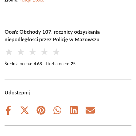
Źródło:
Policja Lipsko
Oceń: Obchody 107. rocznicy odzyskania
niepodległości przez Policję w Mazowszu
★
★
★
★
★
Średnia ocena:
4.68
Liczba ocen:
25
Udostępnij
Share
Share
Share
Share
Share
Share
on
on
on
on
on
on
Facebook
X
Pinterest
WhatsApp
LinkedIn
Email
(Twitter)