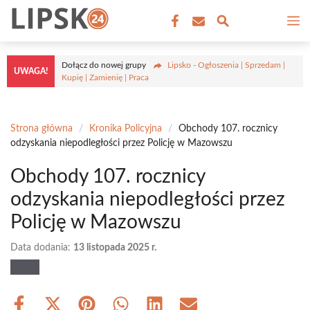
Przejdź
M
do
treści
Dołącz do nowej grupy
Lipsko - Ogłoszenia | Sprzedam |
UWAGA!
Kupię | Zamienię | Praca
Strona główna
/
Kronika Policyjna
/
Obchody 107. rocznicy
odzyskania niepodległości przez Policję w Mazowszu
Obchody 107. rocznicy
odzyskania niepodległości przez
Policję w Mazowszu
Data dodania:
13 listopada 2025 r.
Share
Share
Share
Share
Share
Share