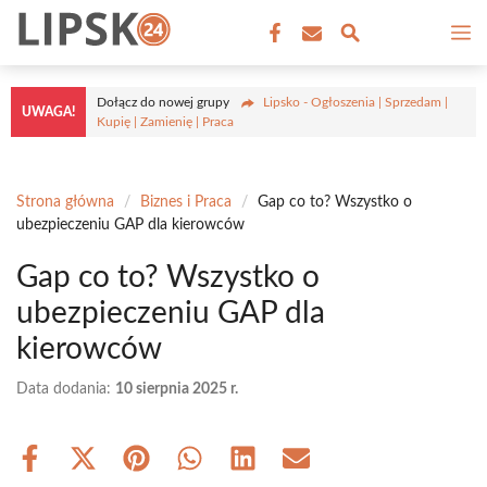
Przejdź
M
do
treści
Dołącz do nowej grupy
Lipsko - Ogłoszenia | Sprzedam |
UWAGA!
Kupię | Zamienię | Praca
Strona główna
/
Biznes i Praca
/
Gap co to? Wszystko o
ubezpieczeniu GAP dla kierowców
Gap co to? Wszystko o
ubezpieczeniu GAP dla
kierowców
Data dodania:
10 sierpnia 2025 r.
Share
Share
Share
Share
Share
Share
on
on
on
on
on
on