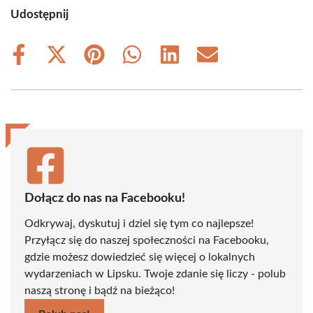
Udostępnij
Share
Share
Share
Share
Share
Share
on
on
on
on
on
on
Facebook
X
Pinterest
WhatsApp
LinkedIn
Email
(Twitter)
Dołącz do nas na Facebooku!
Odkrywaj, dyskutuj i dziel się tym co najlepsze!
Przyłącz się do naszej społeczności na Facebooku,
gdzie możesz dowiedzieć się więcej o lokalnych
wydarzeniach w Lipsku. Twoje zdanie się liczy - polub
naszą stronę i bądź na bieżąco!