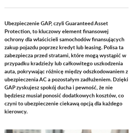
Facebook
X
Pinterest
WhatsApp
LinkedIn
Email
(Twitter)
Ubezpieczenie GAP, czyli Guaranteed Asset
Protection, to kluczowy element finansowej
ochrony dla właścicieli samochodów finansujących
zakup pojazdu poprzez kredyt lub leasing. Polisa ta
zabezpiecza przed stratami, które mogą wystąpić w
przypadku kradzieży lub całkowitego uszkodzenia
auta, pokrywając różnicę między odszkodowaniem z
ubezpieczenia AC a pozostałym zadłużeniem. Dzięki
GAP zyskujesz spokój ducha i pewność, że nie
będziesz musiał ponosić dodatkowych kosztów, co
czyni to ubezpieczenie ciekawą opcją dla każdego
kierowcy.