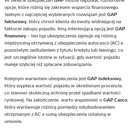
W świecie ubezpieczeń
GAP
można napotkać różnorodne
opcje, które różnią się zakresem wsparcia finansowego.
Jednym z najczęściej wybieranych rozwiązań jest
GAP
fakturowy
, który chroni klienta do kwoty widniejącej na
fakturze zakupu pojazdu. Inną interesującą opcją jest
GAP
finansowy
– ten typ ubezpieczenia zajmuje się różnicą
międzysumą otrzymaną z ubezpieczenia autocasco (AC) a
pozostałym zadłużeniem z tytułu kredytu lub leasingu, co
jest szczególnie istotne w sytuacji, gdy wartość pojazdu
maleje szybciej niż spłacane zobowiązania.
Kolejnym wariantem ubezpieczenia jest
GAP indeksowy
,
który wypłaca wartość pojazdu w określonym procencie,
co stanowi skuteczną ochronę przed spadkami wartości
rynkowej. Na zakończenie, warto wspomnieć o
GAP Casco
,
który wyrównuje różnicę pomiędzy odszkodowaniem
otrzymanym z AC a sumą ubezpieczenia ustaloną w
umowie.